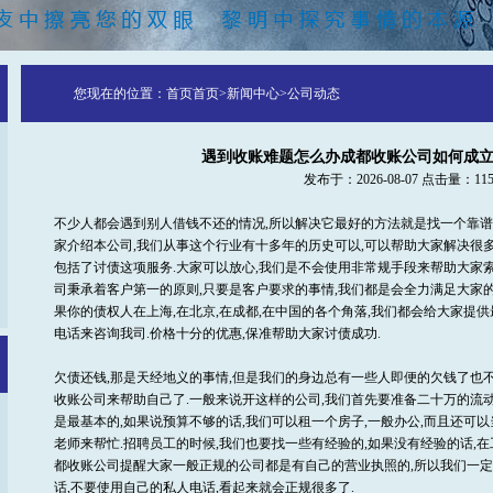
您现在的位置：
首页
首页
>
新闻中心
>
公司动态
遇到收账难题怎么办成都收账公司如何成
发布于：2026-08-07 点击量：115
不少人都会遇到别人借钱不还的情况,所以解决它最好的方法就是找一个靠谱
家介绍本公司,我们从事这个行业有十多年的历史可以,可以帮助大家解决很多
包括了讨债这项服务.大家可以放心,我们是不会使用非常规手段来帮助大家索
司秉承着客户第一的原则,只要是客户要求的事情,我们都是会全力满足大家的
果你的债权人在上海,在北京,在成都,在中国的各个角落,我们都会给大家提
电话来咨询我司.价格十分的优惠,保准帮助大家讨债成功.
欠债还钱,那是天经地义的事情,但是我们的身边总有一些人即便的欠钱了也
收账公司来帮助自己了.一般来说开这样的公司,我们首先要准备二十万的流动
是最基本的,如果说预算不够的话,我们可以租一个房子,一般办公,而且还可以
老师来帮忙.招聘员工的时候,我们也要找一些有经验的,如果没有经验的话,
都收账公司提醒大家一般正规的公司都是有自己的营业执照的,所以我们一定要
话,不要使用自己的私人电话,看起来就会正规很多了.